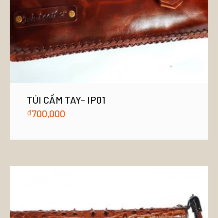
TÚI CẦM TAY- IP01
₫
700,000