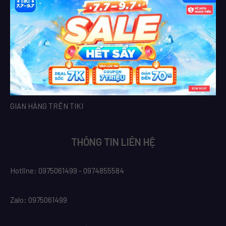
GIAN HÀNG TRÊN TIKI
THÔNG TIN LIÊN HỆ
Hotline: 0975061499 - 0974855584
Zalo: 0975061499