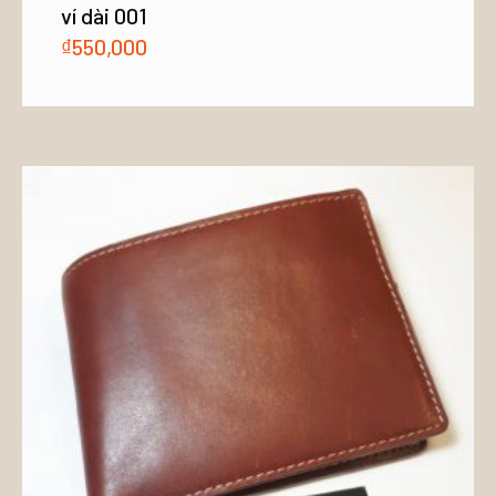
ví dài 001
₫
550,000