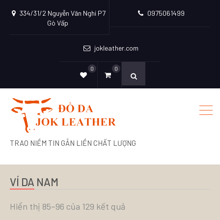
334/31/2 Nguyễn Văn Nghi P7
0975061499
Gò Vấp
jokleather.com
0
0
TRAO NIỀM TIN GẮN LIỀN CHẤT LƯỢNG
VÍ DA NAM
Hiển thị 85–96 của 129 kết quả