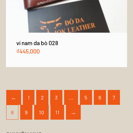
ví nam da bò 028
₫
445,000
←
1
2
3
…
5
6
7
8
9
10
11
→