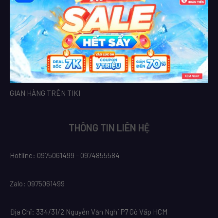
GIAN HÀNG TRÊN TIKI
THÔNG TIN LIÊN HỆ
Hotline: 0975061499 - 0974855584
Zalo: 0975061499
Địa Chỉ: 334/31/2 Nguyễn Văn Nghi P7 Gò Vấp HCM