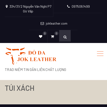
334/31/2 Nguyễn Văn Nghi P7
0975061499
Gò Vấp
jokleather.com
0
0
TRAO NIỀM TIN GẮN LIỀN CHẤT LƯỢNG
TÚI XÁCH