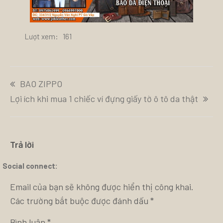
Lượt xem:
161
Điều
BAO ZIPPO
hướng
bài
Lợi ích khi mua 1 chiếc ví đựng giấy tờ ô tô da thật
viết
Trả lời
Social connect:
Email của bạn sẽ không được hiển thị công khai.
Các trường bắt buộc được đánh dấu
*
Bình luận
*