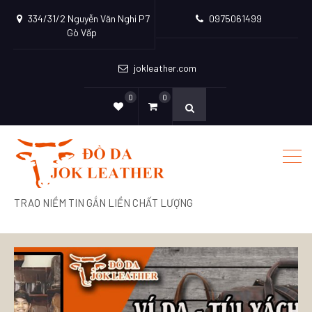
334/31/2 Nguyễn Văn Nghi P7
0975061499
Gò Vấp
jokleather.com
0
0
TRAO NIỀM TIN GẮN LIỀN CHẤT LƯỢNG