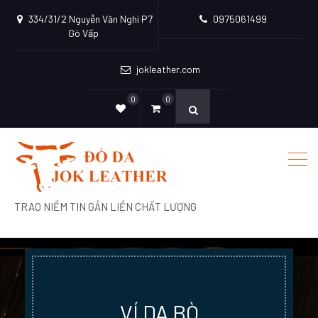
334/31/2 Nguyễn Văn Nghi P7
0975061499
Gò Vấp
jokleather.com
0
0
TRAO NIỀM TIN GẮN LIỀN CHẤT LƯỢNG
DÂY NỊT DA