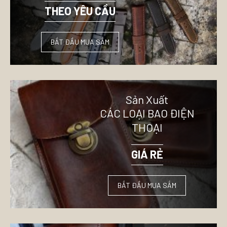
THEO YÊU CẦU
BẮT ĐẦU MUA SẮM
Sản Xuất
CÁC LOẠI BAO ĐIỆN
THOẠI
GIÁ RẺ
BẮT ĐẦU MUA SẮM