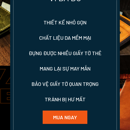
MẶC QUẦN TÂY LỊCH SỰ
SANG TRỌNG
MẶC QUẦN JEAN TRẺ TRUNG
CHẤT LIỆU DA 1 LỚP 3 LỚP
ĐẦU KIM ĐẦU TĂNG GIẢM
PHÙ HỢP MỌI LỨA TUỔI
MUA NGAY