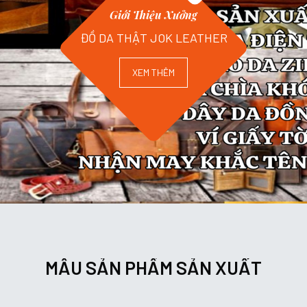
Giới Thiệu Xưởng
ĐỒ DA THẬT JOK LEATHER
XEM THÊM
MẪU SẢN PHẨM SẢN XUẤT