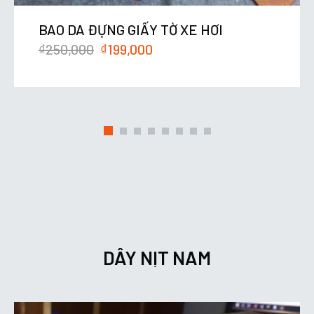
BAO DA ĐỰNG GIẤY TỜ XE HƠI
₫
250,000
₫
199,000
DÂY NỊT NAM