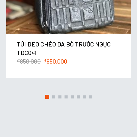
TÚI ĐEO CHÉO DA BÒ TRƯỚC NGỰC
TDC041
₫
850,000
₫
650,000