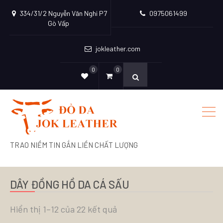
334/31/2 Nguyễn Văn Nghi P7
0975061499
Gò Vấp
jokleather.com
0
0
TRAO NIỀM TIN GẮN LIỀN CHẤT LƯỢNG
DÂY ĐỒNG HỒ DA CÁ SẤU
Hiển thị 1–12 của 22 kết quả