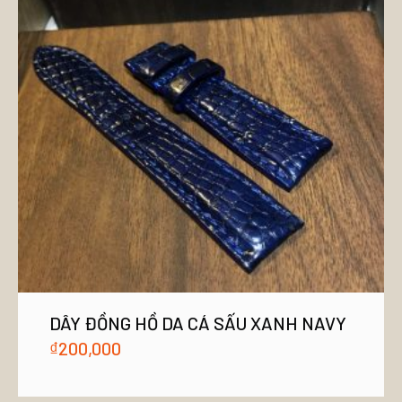
DÂY ĐỒNG HỒ DA CÁ SẤU XANH NAVY
₫
200,000