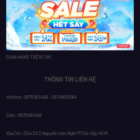
GIAN HÀNG TRÊN TIKI
THÔNG TIN LIÊN HỆ
Hotline: 0975061499 - 0974855584
Zalo: 0975061499
Địa Chỉ: 334/31/2 Nguyễn Văn Nghi P7 Gò Vấp HCM