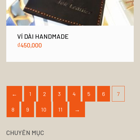
VÍ DÀI HANDMADE
₫
450,000
←
1
2
3
4
5
6
7
8
9
10
11
→
CHUYÊN MỤC