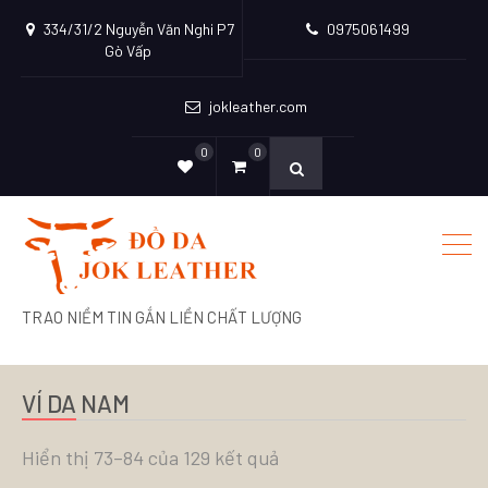
334/31/2 Nguyễn Văn Nghi P7
0975061499
Gò Vấp
jokleather.com
0
0
TRAO NIỀM TIN GẮN LIỀN CHẤT LƯỢNG
VÍ DA NAM
Hiển thị 73–84 của 129 kết quả