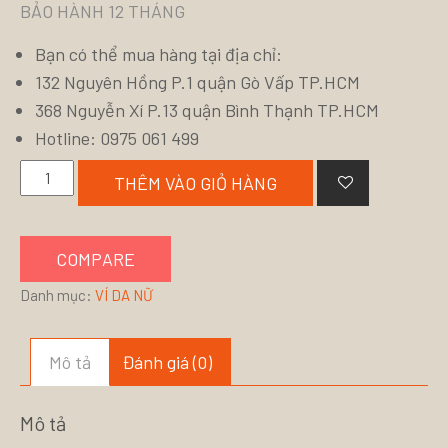
BẢO HÀNH 12 THÁNG
Bạn có thể mua hàng tại địa chỉ:
132 Nguyên Hồng P.1 quận Gò Vấp TP.HCM
368 Nguyễn Xí P.13 quận Bình Thạnh TP.HCM
Hotline: 0975 061 499
VÍ
THÊM VÀO GIỎ HÀNG
NỮ
TEANO
số
COMPARE
lượng
Danh mục:
VÍ DA NỮ
Mô tả
Đánh giá (0)
Mô tả