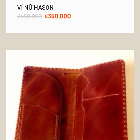
VÍ NỮ HASON
₫
450,000
₫
350,000