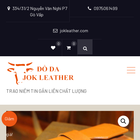
334/31/2 Nguyễn Văn Nghi P7
0975061499
Gò Vấp
jokleather.com
0
0
TRAO NIỀM TIN GẮN LIỀN CHẤT LƯỢNG
Giảm
giá!